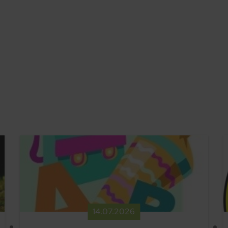
14.​07.​2026