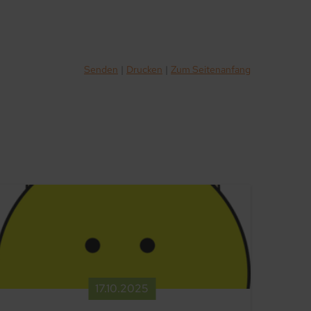
Senden
Drucken
Zum Seitenanfang
17.​10.​2025