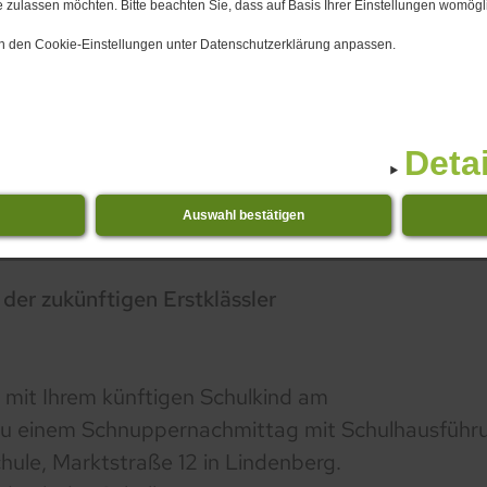
 zulassen möchten. Bitte beachten Sie, dass auf Basis Ihrer Einstellungen womögli
 in den Cookie-Einstellungen unter Datenschutzerklärung anpassen.
Deta
Auswahl bestätigen
der zukünftigen Erstklässler
 mit Ihrem künftigen Schulkind am
zu einem Schnuppernachmittag mit Schulhausführun
hule, Marktstraße 12 in Lindenberg.