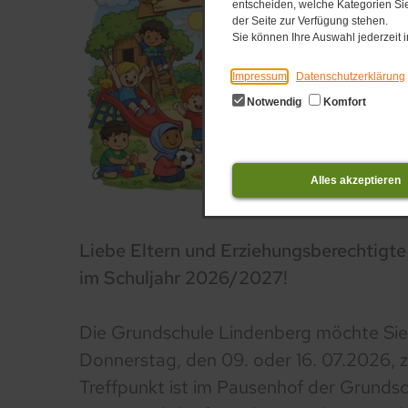
entscheiden, welche Kategorien Sie
der Seite zur Verfügung stehen.
Sie können Ihre Auswahl jederzeit
Impressum
Datenschutzerklärung
Notwendig
Komfort
Alles akzeptieren
Liebe Eltern und Erziehungsberechtigte 
im Schuljahr 2026/2027!
Die Grundschule Lindenberg möchte Sie
Donnerstag, den 09. oder 16. 07.2026, 
Treffpunkt ist im Pausenhof der Grundsc