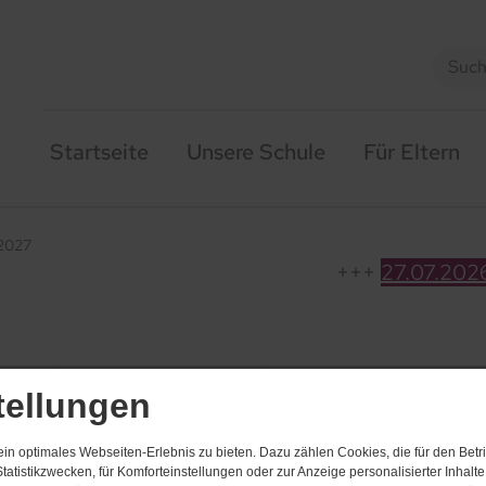
Startseite
Unsere Schule
Für Eltern
/2027
27.​07.​2026 Erreic
g für Schulanfänger 202
tellungen
n optimales Webseiten-Erlebnis zu bieten. Dazu zählen Cookies, die für den Betri
tatistikzwecken, für Komforteinstellungen oder zur Anzeige personalisierter Inhalt