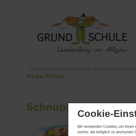
Start
Schnuppernachmittag für Schulanfänger 2026
News-Ticker
Schnuppernachmitta
Cookie-Eins
Wir verwenden Cookies, um Ihnen ei
solche, die lediglich zu anonymen S